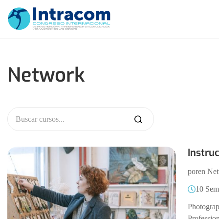
Network
Instru
por
en
Net
10 Sem
Photograp
Professio