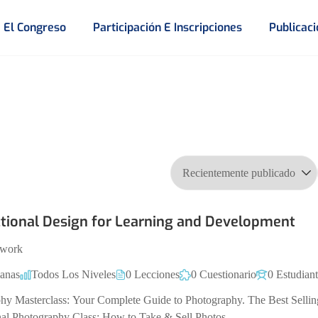
El Congreso
Participación E Inscripciones
Publicac
ctional Design for Learning and Development
work
anas
Todos Los Niveles
0 Lecciones
0 Cuestionario
0 Estudiant
hy Masterclass: Your Complete Guide to Photography. The Best Sellin
nal Photography Class: How to Take & Sell Photos.