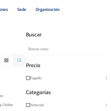
iones
Sede
Organización
Buscar
Precio
Pagado
1
Categorías
es
g Online
Network
1